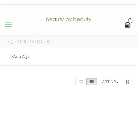
0
DIN VARUKORG ÄR TOM
Anti Age
ART.NR